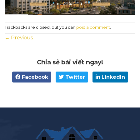
Trackbacks are closed, but you can
post a comment
.
←
Previous
Chia sẻ bài viết ngay!
Facebook
Twitter
LinkedIn