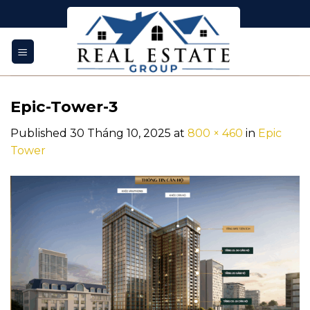
Skip
Theo dõi chúng tôi
to
content
Epic-Tower-3
Published
30 Tháng 10, 2025
at
800 × 460
in
Epic
Tower